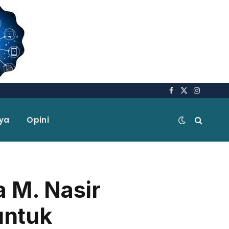
Facebook
X
Instagra
(Twitter)
aya
Opini
 M. Nasir
untuk