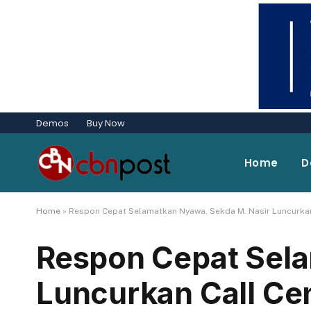
Demos
Buy Now
Home
D
Home
»
Respon Cepat Selamatkan Nyawa, Sekda M. Nasir Luncurkan 
Respon Cepat Sela
Luncurkan Call Cen