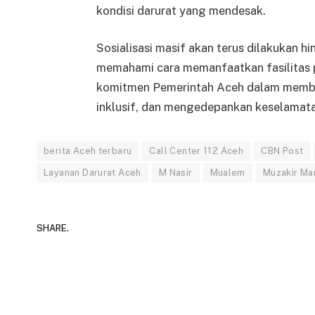
kondisi darurat yang mendesak.
Sosialisasi masif akan terus dilakukan 
memahami cara memanfaatkan fasilitas 
komitmen Pemerintah Aceh dalam memban
inklusif, dan mengedepankan keselamatan
berita Aceh terbaru
Call Center 112 Aceh
CBN Post
Layanan Darurat Aceh
M Nasir
Mualem
Muzakir Ma
SHARE.