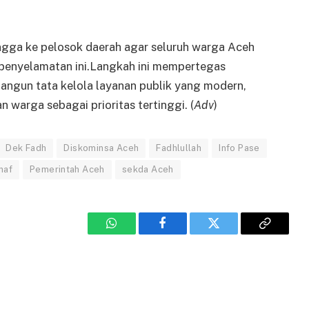
hingga ke pelosok daerah agar seluruh warga Aceh
penyelamatan ini.Langkah ini mempertegas
gun tata kelola layanan publik yang modern,
 warga sebagai prioritas tertinggi. (
Adv
)
Dek Fadh
Diskominsa Aceh
Fadhlullah
Info Pase
naf
Pemerintah Aceh
sekda Aceh
WhatsApp
Facebook
Twitter
Copy
Link