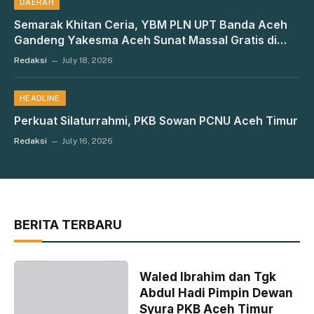
DAERAH
Semarak Khitan Ceria, YBM PLN UPT Banda Aceh
Gandeng Yakesma Aceh Sunat Massal Gratis di
Aceh Utara
Redaksi
July 18, 2026
HEADLINE
Perkuat Silaturrahmi, PKB Sowan PCNU Aceh Timur
Redaksi
July 16, 2026
BERITA TERBARU
Waled Ibrahim dan Tgk
Abdul Hadi Pimpin Dewan
Syura PKB Aceh Timur