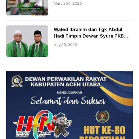
Huntara
March 30, 2026
Waled Ibrahim dan Tgk Abdul
Hadi Pimpin Dewan Syura PKB
Aceh Timur
July 25, 2026