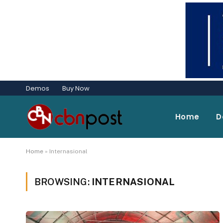
Demos
Buy Now
Home
D
Home
»
Internasional
BROWSING:
INTERNASIONAL