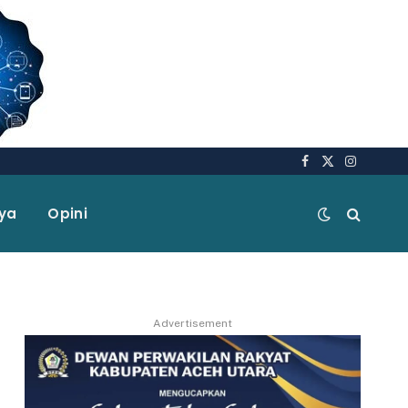
Facebook
X
Instagra
(Twitter)
aya
Opini
Advertisement