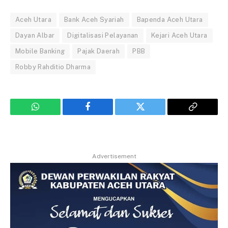
Aceh Utara
Bank Aceh Syariah
Bapenda Aceh Utara
Dayan Albar
Digitalisasi Pelayanan
Kejari Aceh Utara
Mobile Banking
Pajak Daerah
PBB
Robby Rahditio Dharma
WhatsApp
Facebook
Twitter
Copy
Link
Advertisement