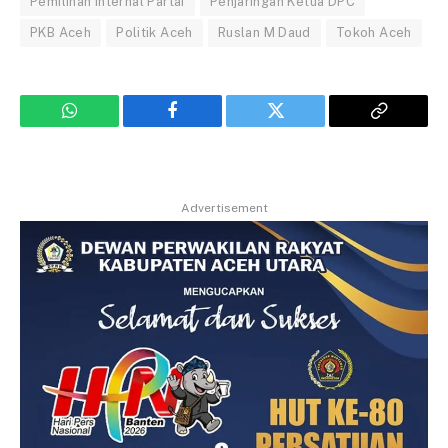
Pemilihan Internal Partai
Penjaringan Ketua DPC
PKB Aceh
Politik Aceh
Ruslan M Daud
Tokoh Aceh
WhatsApp
Facebook
Twitter
Copy
Link
Advertisement