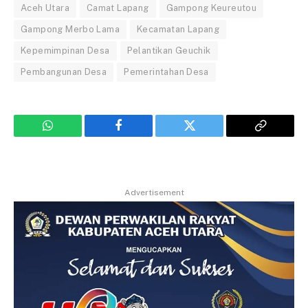
Aceh Utara
Camat Lapang
Gampong Keureutou
Gampong Merbo Lama
Kecamatan Lapang
Kepemimpinan Desa
Pelantikan Geuchik
Pembangunan Desa
Pemerintahan Desa
WhatsApp
Facebook
Twitter
Copy
Link
Advertisement