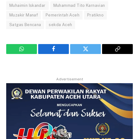
Muhaimin Iskandar
Muhammad Tito Karnavian
Muzakir Manaf
Pemerintah Aceh
Pratikno
Satgas Bencana
sekda Aceh
WhatsApp
Facebook
Twitter
Copy
Link
Advertisement