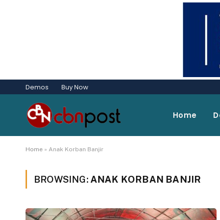
Demos
Buy Now
Home
D
Home
»
Anak Korban Banjir
BROWSING:
ANAK KORBAN BANJIR