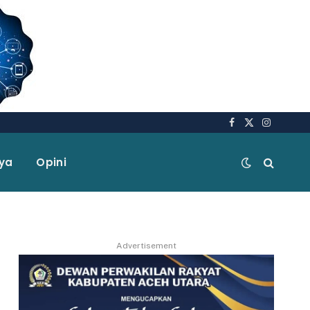
Facebook
X
Instagra
(Twitter)
aya
Opini
Advertisement