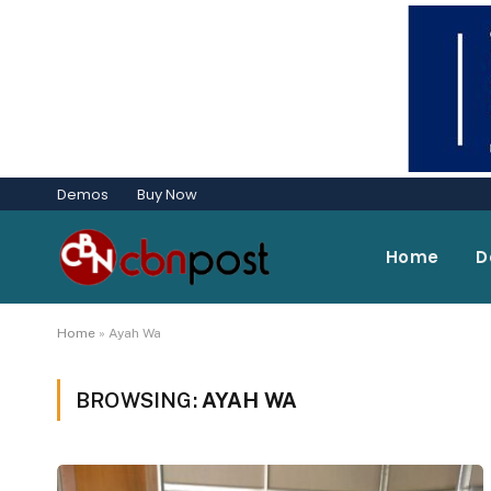
Demos
Buy Now
Home
D
Home
»
Ayah Wa
BROWSING:
AYAH WA