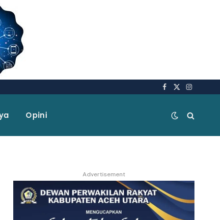
Facebook
X
Instagra
(Twitter)
aya
Opini
Advertisement