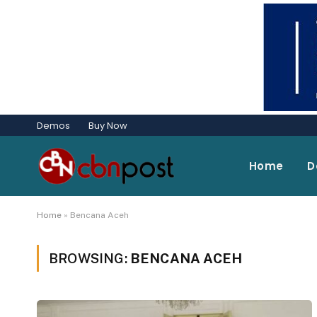
Demos
Buy Now
Home
D
Home
»
Bencana Aceh
BROWSING:
BENCANA ACEH