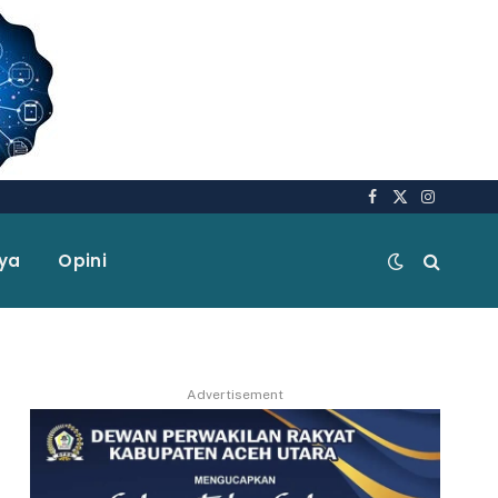
Facebook
X
Instagra
(Twitter)
aya
Opini
Advertisement