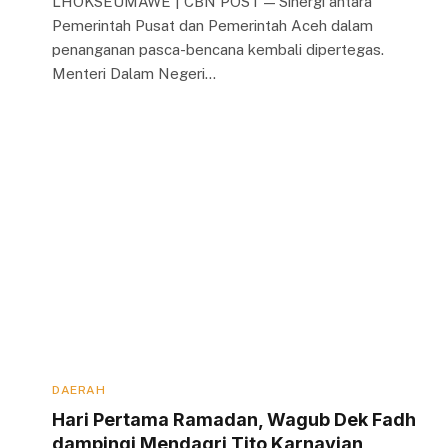
LHOKSEUMAWE | CBN POST — Sinergi antara
Pemerintah Pusat dan Pemerintah Aceh dalam
penanganan pasca-bencana kembali dipertegas.
Menteri Dalam Negeri…
DAERAH
Hari Pertama Ramadan, Wagub Dek Fadh
dampingi Mendagri Tito Karnavian