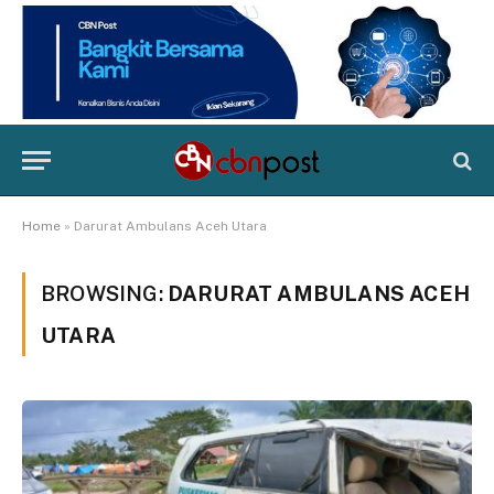
Home
»
Darurat Ambulans Aceh Utara
BROWSING:
DARURAT AMBULANS ACEH
UTARA