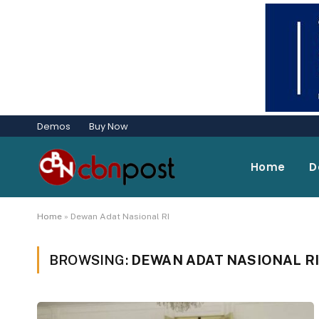
Demos
Buy Now
Home
D
Home
»
Dewan Adat Nasional RI
BROWSING:
DEWAN ADAT NASIONAL R