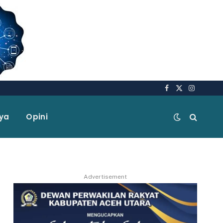
Facebook
X
Instagra
(Twitter)
aya
Opini
Advertisement