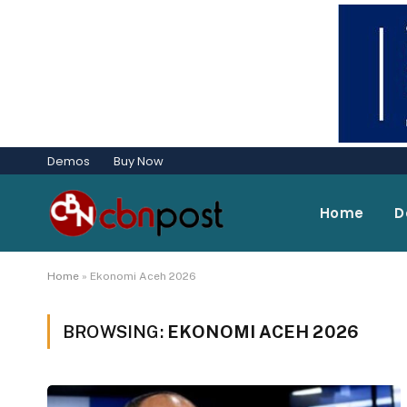
Demos
Buy Now
Home
D
Home
»
Ekonomi Aceh 2026
BROWSING:
EKONOMI ACEH 2026