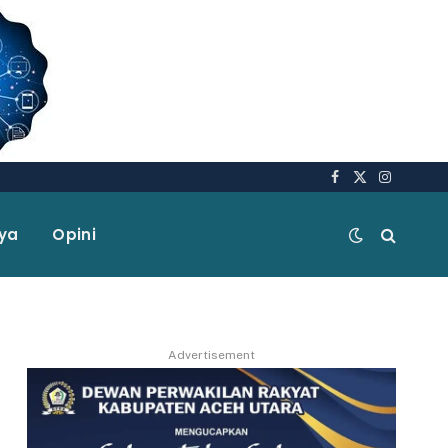
Facebook
X
Instagra
(Twitter)
aya
Opini
Advertisement