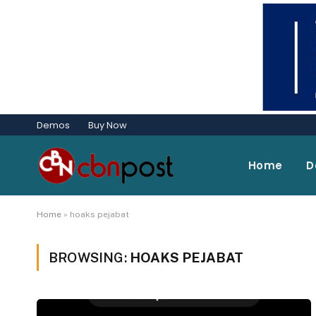
Demos
Buy Now
Home
D
Home
»
hoaks pejabat
BROWSING:
HOAKS PEJABAT