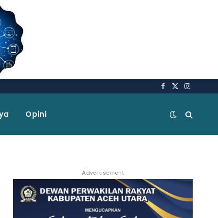
Facebook
X
Instagra
(Twitter)
aya
Opini
Advertisement