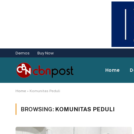
Demos
Buy Now
Home
D
Home
»
Komunitas Peduli
BROWSING:
KOMUNITAS PEDULI