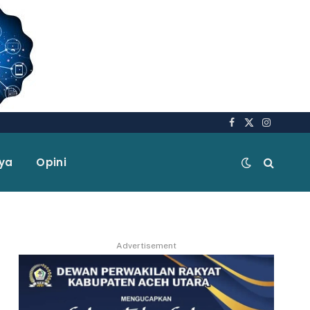
Facebook
X
Instagra
(Twitter)
aya
Opini
Advertisement