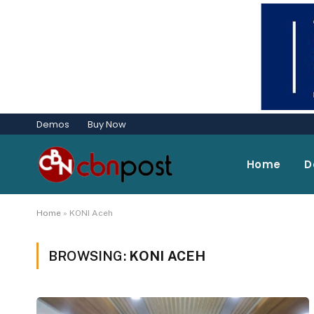
Demos
Buy Now
Home
D
Home
»
KONI Aceh
BROWSING:
KONI ACEH