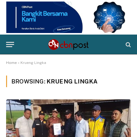
Home
»
Krueng Lingka
BROWSING:
KRUENG LINGKA