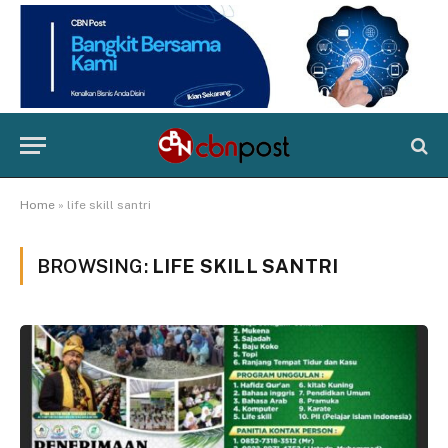
Home
»
life skill santri
BROWSING:
LIFE SKILL SANTRI