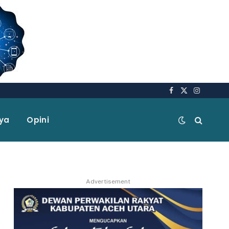
Facebook
X
Instagra
(Twitter)
aya
Opini
Advertisement