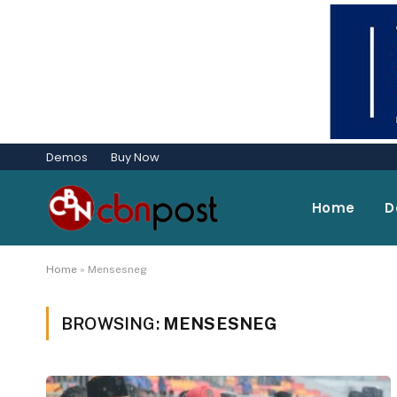
Demos
Buy Now
Home
D
Home
»
Mensesneg
BROWSING:
MENSESNEG