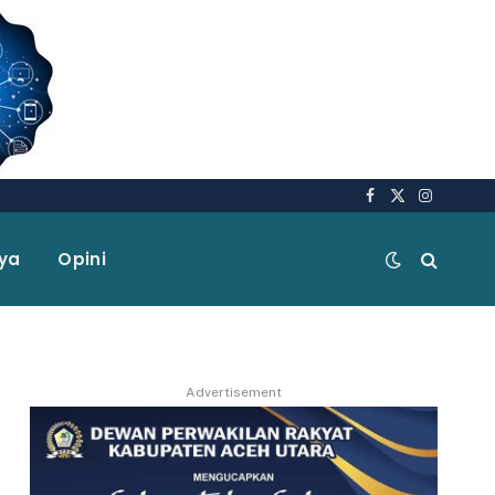
Facebook
X
Instagra
(Twitter)
aya
Opini
Advertisement