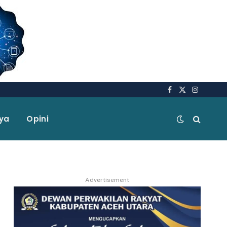
Facebook
X
Instagra
(Twitter)
aya
Opini
Advertisement