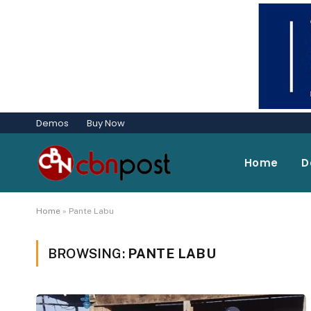
Demos
Buy Now
Home
D
Home
»
Pante Labu
BROWSING:
PANTE LABU