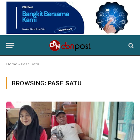
Home
»
Pase Satu
BROWSING:
PASE SATU