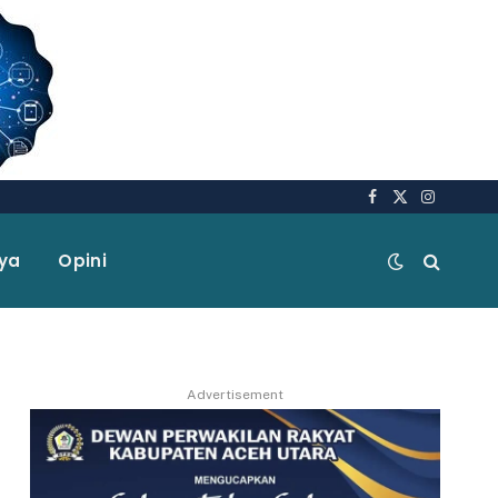
Facebook
X
Instagra
(Twitter)
aya
Opini
Advertisement