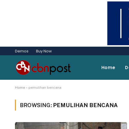
Demos
Buy Now
Home
D
Home
»
pemulihan bencana
BROWSING:
PEMULIHAN BENCANA