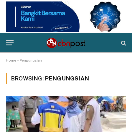
Home
»
Pengungsian
BROWSING:
PENGUNGSIAN