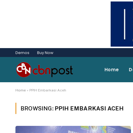
Demos
Buy Now
Home
D
Home
»
PPIH Embarkasi Aceh
BROWSING:
PPIH EMBARKASI ACEH