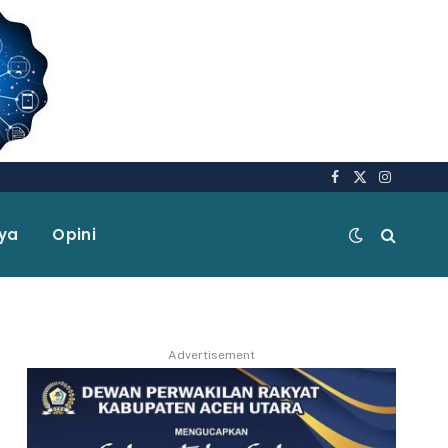
Facebook
X
Instagra
(Twitter)
aya
Opini
Advertisement