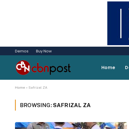
Demos
Buy Now
Home
D
Home
»
Safrizal ZA
BROWSING:
SAFRIZAL ZA