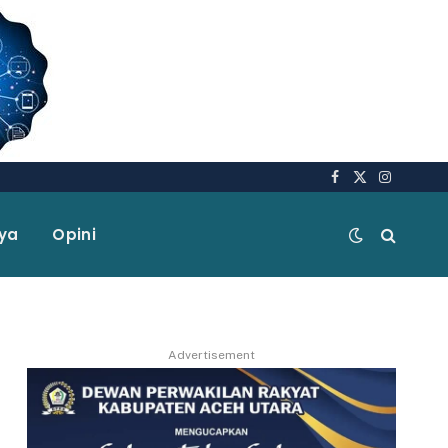
Facebook
X
Instagra
(Twitter)
aya
Opini
Advertisement