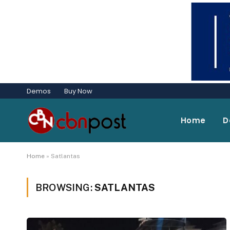
Demos
Buy Now
Home
D
Home
»
Satlantas
BROWSING:
SATLANTAS