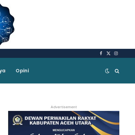
Facebook
X
Instagra
(Twitter)
aya
Opini
Advertisement