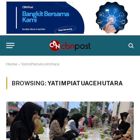
Home
»
YatimPiatuAcehUtara
BROWSING:
YATIMPIATUACEHUTARA