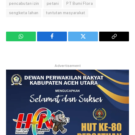
pencabutan izin
petani
PT Bumi Flora
sengketa lahan
tuntutan masyarakat
WhatsApp
Facebook
Twitter
Copy
Link
Advertisement