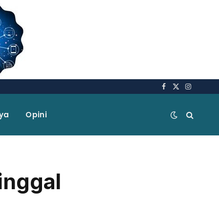
Facebook
X
Instagra
(Twitter)
aya
Opini
inggal