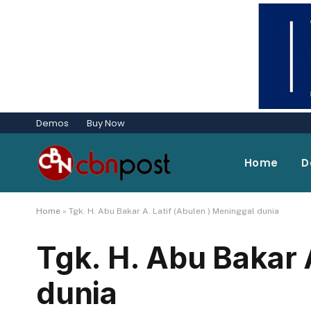
Demos
Buy Now
Home
D
Home
»
Tgk. H. Abu Bakar A. Latif (Abulen ) Meninggal dunia
Tgk. H. Abu Bakar 
dunia