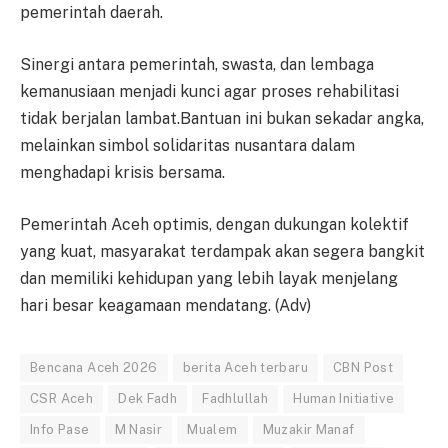
pemerintah daerah.
Sinergi antara pemerintah, swasta, dan lembaga
kemanusiaan menjadi kunci agar proses rehabilitasi
tidak berjalan lambat.Bantuan ini bukan sekadar angka,
melainkan simbol solidaritas nusantara dalam
menghadapi krisis bersama.
Pemerintah Aceh optimis, dengan dukungan kolektif
yang kuat, masyarakat terdampak akan segera bangkit
dan memiliki kehidupan yang lebih layak menjelang
hari besar keagamaan mendatang. (Adv)
Bencana Aceh 2026
berita Aceh terbaru
CBN Post
CSR Aceh
Dek Fadh
Fadhlullah
Human Initiative
Info Pase
M Nasir
Mualem
Muzakir Manaf