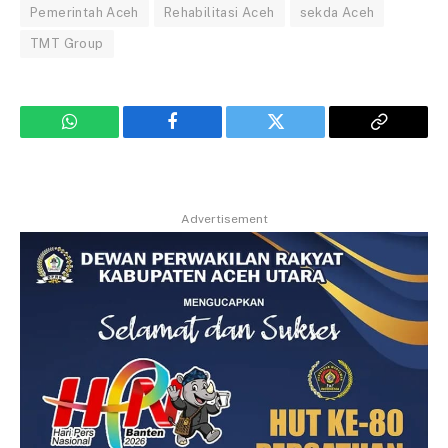
Pemerintah Aceh
Rehabilitasi Aceh
sekda Aceh
TMT Group
WhatsApp
Facebook
Twitter
Copy
Link
Advertisement