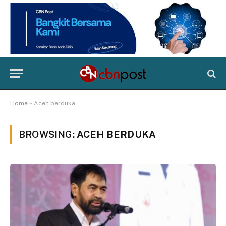
Home
»
Aceh berduka
BROWSING:
ACEH BERDUKA