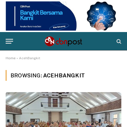
Home
»
AcehBangkit
BROWSING:
ACEHBANGKIT