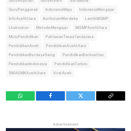
GuruInspirasi
GuruKreatif
GuruMulia
GuruPenggerak
IndonesiaMaju
IndonesiaMengajar
InfoAcehUtara
KurikulumMerdeka
LantikMGMP
Lhoksukon
MetodeMengajar
MGMPAcehUtara
MutuPendidikan
PahlawanTanpaTandaJasa
PendidikanAceh
PendidikanAcehUtara
PendidikanBerdayaSaing
PendidikanBerkualitas
PendidikanIndonesia
PendidikanTerkini
SMASMKAcehUtara
ViralAceh
WhatsApp
Facebook
Twitter
Copy
Link
Advertisement