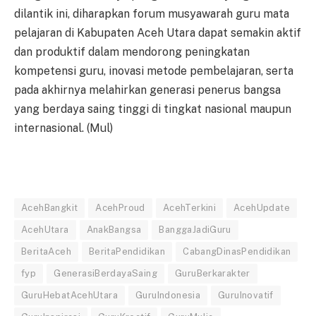
dilantik ini, diharapkan forum musyawarah guru mata
pelajaran di Kabupaten Aceh Utara dapat semakin aktif
dan produktif dalam mendorong peningkatan
kompetensi guru, inovasi metode pembelajaran, serta
pada akhirnya melahirkan generasi penerus bangsa
yang berdaya saing tinggi di tingkat nasional maupun
internasional. (Mul)
AcehBangkit
AcehProud
AcehTerkini
AcehUpdate
AcehUtara
AnakBangsa
BanggaJadiGuru
BeritaAceh
BeritaPendidikan
CabangDinasPendidikan
fyp
GenerasiBerdayaSaing
GuruBerkarakter
GuruHebatAcehUtara
GuruIndonesia
GuruInovatif