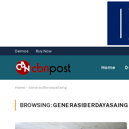
Demos
Buy Now
Home
D
Home
»
GenerasiBerdayaSaing
BROWSING:
GENERASIBERDAYASAING