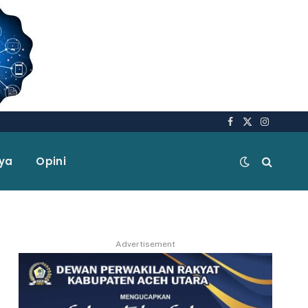
Facebook
X
Instagra
(Twitter)
aya
Opini
Advertisement