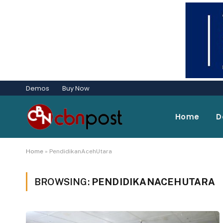
Demos
Buy Now
Home
D
Home
»
PendidikanAcehUtara
BROWSING:
PENDIDIKANACEHUTARA