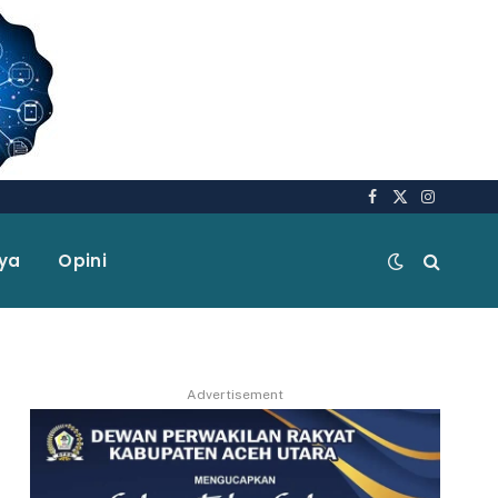
Facebook
X
Instagra
(Twitter)
aya
Opini
Advertisement