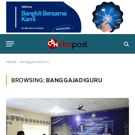
Home
»
BanggaJadiGuru
BROWSING:
BANGGAJADIGURU