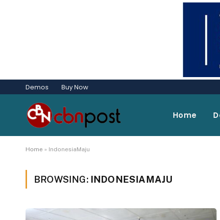
Demos
Buy Now
Home
D
Home
»
IndonesiaMaju
BROWSING:
INDONESIAMAJU