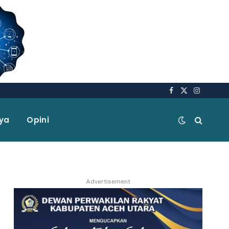
Facebook
X
Instagra
(Twitter)
aya
Opini
Advertisement