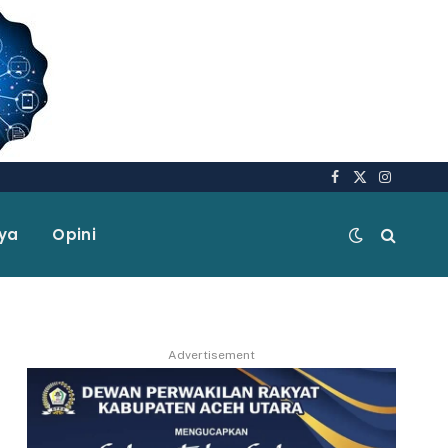
Facebook
X
Instagra
(Twitter)
aya
Opini
Advertisement