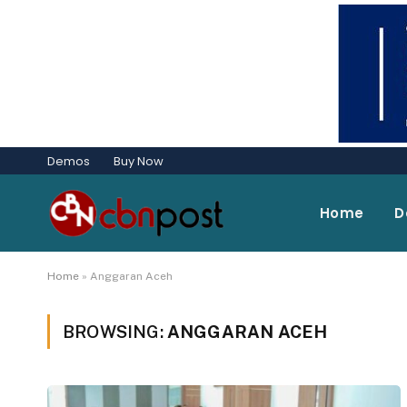
Demos
Buy Now
Home
D
Home
»
Anggaran Aceh
BROWSING:
ANGGARAN ACEH