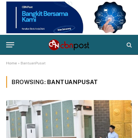
Home
»
BantuanPusat
BROWSING:
BANTUANPUSAT