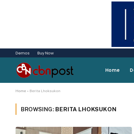
Demos
Buy Now
Home
D
Home
»
Berita Lhoksukon
BROWSING:
BERITA LHOKSUKON