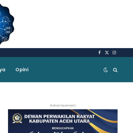
Facebook
X
Instagra
(Twitter)
aya
Opini
Advertisement