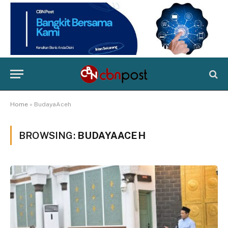
Home
»
BudayaAceh
BROWSING:
BUDAYAACEH