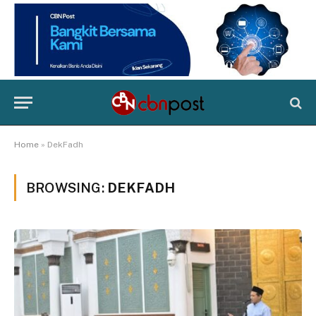
Home
»
DekFadh
BROWSING:
DEKFADH