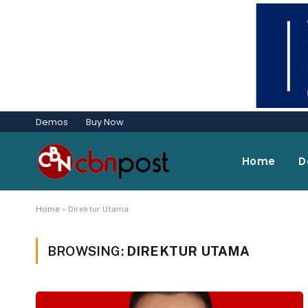
Demos
Buy Now
Home
D
Home
»
Direktur Utama
BROWSING:
DIREKTUR UTAMA