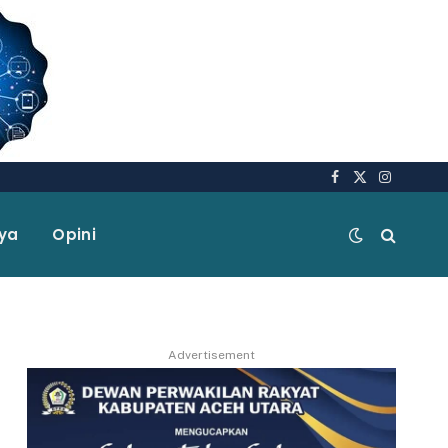
Facebook
X
Instagra
(Twitter)
aya
Opini
Advertisement