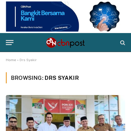
Home
»
Drs Syakir
BROWSING:
DRS SYAKIR