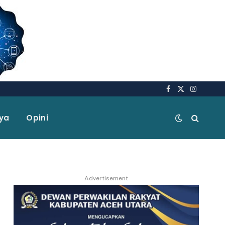
Facebook
X
Instagra
(Twitter)
aya
Opini
Advertisement