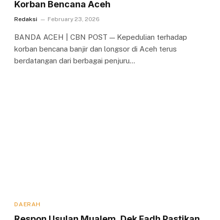
Korban Bencana Aceh
Redaksi
February 23, 2026
BANDA ACEH | CBN POST — Kepedulian terhadap
korban bencana banjir dan longsor di Aceh terus
berdatangan dari berbagai penjuru…
DAERAH
Respon Usulan Mualem, Dek Fadh Pastikan