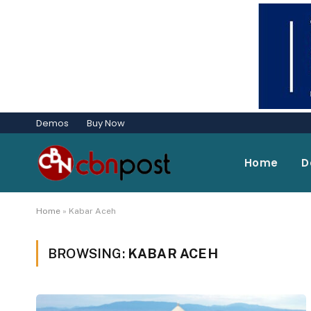
Demos
Buy Now
Home
D
Home
»
Kabar Aceh
BROWSING:
KABAR ACEH