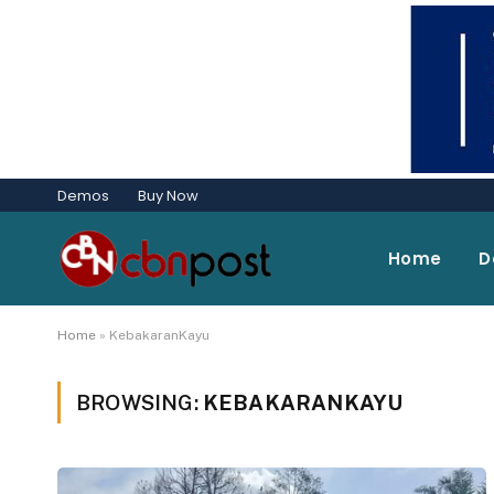
Demos
Buy Now
Home
D
Home
»
KebakaranKayu
BROWSING:
KEBAKARANKAYU