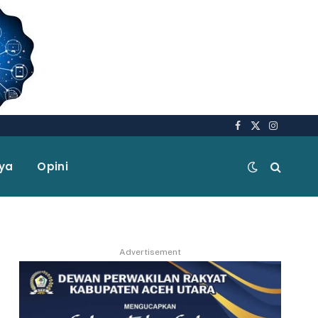
Facebook
X
Instagra
(Twitter)
aya
Opini
Advertisement