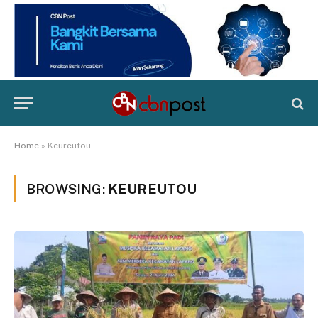
Home
»
Keureutou
BROWSING:
KEUREUTOU