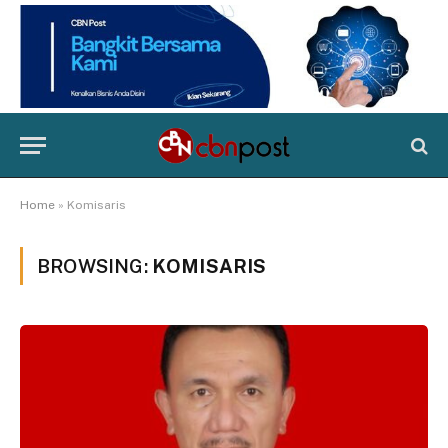
Home
»
Komisaris
BROWSING:
KOMISARIS