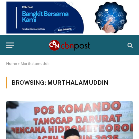
Home
»
Murthalamuddin
BROWSING:
MURTHALAMUDDIN